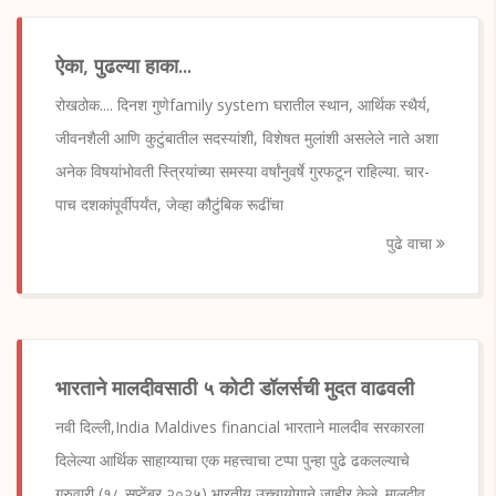
ऐका, पुढल्या हाका...
रोखठोक.... दिनश गुणेfamily system घरातील स्थान, आर्थिक स्थैर्य,
जीवनशैली आणि कुटुंबातील सदस्यांशी, विशेषत मुलांशी असलेले नाते अशा
अनेक विषयांभोवती स्त्रियांच्या समस्या वर्षांनुवर्षे गुरफटून राहिल्या. चार-
पाच दशकांपूर्वीपर्यंत, जेव्हा कौटुंबिक रूढींचा
पुढे वाचा
भारताने मालदीवसाठी ५ कोटी डॉलर्सची मुदत वाढवली
नवी दिल्ली,India Maldives financial भारताने मालदीव सरकारला
दिलेल्या आर्थिक साहाय्याचा एक महत्त्वाचा टप्पा पुन्हा पुढे ढकलल्याचे
गुरुवारी (१८ सप्टेंबर २०२५) भारतीय उच्चायोगाने जाहीर केले. मालदीव