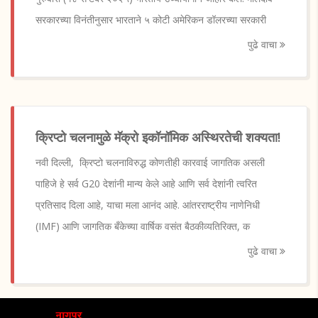
सरकारच्या विनंतीनुसार भारताने ५ कोटी अमेरिकन डॉलरच्या सरकारी
पुढे वाचा
क्रिप्टो चलनामुळे मॅक्रो इकॉनॉमिक अस्थिरतेची शक्यता!
नवी दिल्ली, क्रिप्टो चलनाविरुद्ध कोणतीही कारवाई जागतिक असली
पाहिजे हे सर्व G20 देशांनी मान्य केले आहे आणि सर्व देशांनी त्वरित
प्रतिसाद दिला आहे, याचा मला आनंद आहे. आंतरराष्ट्रीय नाणेनिधी
(IMF) आणि जागतिक बँकेच्या वार्षिक वसंत बैठकीव्यतिरिक्त, क
पुढे वाचा