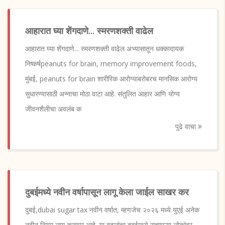
आहारात घ्या शेंगदाणे... स्मरणशक्ती वाढेल
आहारात घ्या शेंगदाणे... स्मरणशक्ती वाढेल अभ्यासातून धक्कादायक
निष्कर्षpeanuts for brain, memory improvement foods,
मुंबई, peanuts for brain शारीरिक आरोग्याबरोबरच मानसिक आरोग्य
सुधारण्यासाठी अन्नाचा मोठा वाटा आहे. संतुलित आहार आणि योग्य
जीवनशैलीचा अवलंब क
पुढे वाचा
दुबईमध्ये नवीन वर्षापासून लागू केला जाईल साखर कर
दुबई,dubai sugar tax नवीन वर्षात, म्हणजेच २०२६ मध्ये युएई अनेक
नवीन नियम लागू करणार आहे. या बदलांचा दुबईमध्ये राहणाऱ्या लोकांवर