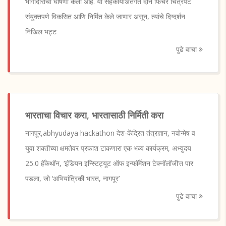
भागीदारीची घोषणा केली आहे. या सहकार्याअंतर्गत दोन फिचर चित्रपट
संयुक्तपणे विकसित आणि निर्मित केले जाणार असून, त्यांचे दिग्दर्शन
निखिल भट्ट
पुढे वाचा
भारताचा विचार करा, भारतासाठी निर्मिती करा
नागपूर,abhyudaya hackathon देश-केंद्रित तंत्रज्ञान, नवोन्मेष व
युवा शक्तीच्या क्षमतेवर प्रकाश टाकणारा एक भव्य कार्यक्रम, अभ्युदय
25.0 हॅकेथॉन, ‘इंडियन इन्स्टिट्यूट ऑफ इन्फॉर्मेशन टेक्नॉलॉजी’त पार
पडला, जो ‘अभियांत्रिकी भारत, नागपूर’
पुढे वाचा