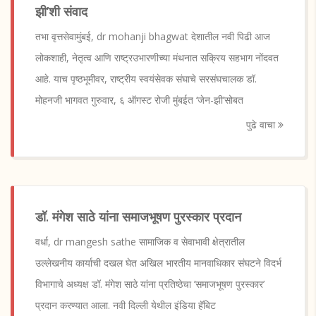
झी’शी संवाद
तभा वृत्तसेवामुंबई, dr mohanji bhagwat देशातील नवी पिढी आज
लोकशाही, नेतृत्व आणि राष्ट्रउभारणीच्या मंथनात सक्रिय सहभाग नोंदवत
आहे. याच पृष्ठभूमीवर, राष्ट्रीय स्वयंसेवक संघाचे सरसंघचालक डॉ.
मोहनजी भागवत गुरुवार, ६ ऑगस्ट रोजी मुंबईत ‘जेन-झी’सोबत
पुढे वाचा
डॉ. मंगेश साठे यांना समाजभूषण पुरस्कार प्रदान
वर्धा, dr mangesh sathe सामाजिक व सेवाभावी क्षेत्रातील
उल्लेखनीय कार्याची दखल घेत अखिल भारतीय मानवाधिकार संघटने विदर्भ
विभागाचे अध्यक्ष डॉ. मंगेश साठे यांना प्रतिष्ठेचा ’समाजभूषण पुरस्कार’
प्रदान करण्यात आला. नवी दिल्ली येथील इंडिया हॅबिट