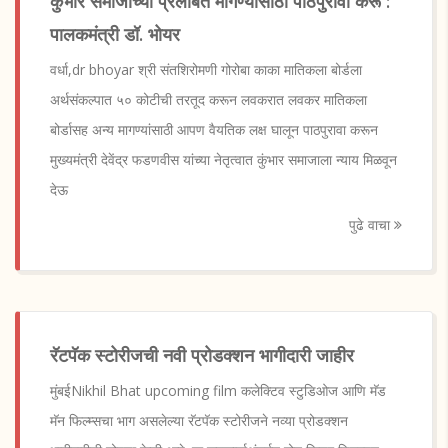
कुंभार समाजाच्या प्रलंबित मागण्यांसाठी पाठपुरावा करू :
पालकमंत्री डॉ. भोयर
वर्धा,dr bhoyar श्री संतशिरोमणी गोरोबा काका मातिकला बोर्डला
अर्थसंकल्पात ५० कोटीची तरतूद करून लवकरात लवकर मातिकला
बोर्डासह अन्य मागण्यांसाठी आपण वैयतिक लक्ष घालून पाठपुरावा करून
मुख्यमंत्री देवेंद्र फडणवीस यांच्या नेतृत्वात कुंभार समाजाला न्याय मिळवून
देऊ
पुढे वाचा
रॅटपॅक स्टोरीजची नवी प्रोडक्शन भागीदारी जाहीर
मुंबईNikhil Bhat upcoming film कलेक्टिव स्टुडिओज आणि मॅड
मॅन फिल्म्सचा भाग असलेल्या रॅटपॅक स्टोरीजने नव्या प्रोडक्शन