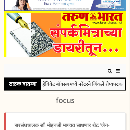
ठळक बातम्या
सुपर हेविवेट बॉक्सिंगमध्ये नरेंदरने जिंकले रौप्यपदक
पुरुषा
focus
सरसंघचालक डॉ. मोहनजी भागवत साधणार थेट ‘जेन-