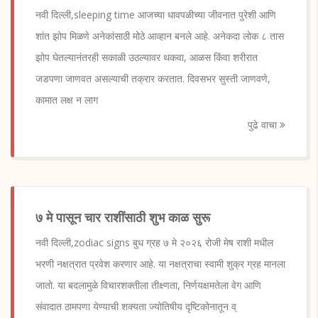
नवी दिल्ली,sleeping time आजच्या धावपळीच्या जीवनात पुरेशी आणि
शांत झोप मिळणे अनेकांसाठी मोठे आव्हान बनले आहे. अनेकदा लोक ८ तास
झोप घेतल्यानंतरही सकाळी उठल्यावर थकवा, आळस किंवा शरीरात
जडपणा जाणवत असल्याची तक्रार करतात. दिवसभर सुस्ती जाणवणे,
कामात लक्ष न लाग
पुढे वाचा
७ मे पासून चार राशींसाठी शुभ काळ सुरू
नवी दिल्ली,zodiac signs बुध ग्रह ७ मे २०२६ रोजी मेष राशी मधील
भरणी नक्षत्रात प्रवेश करणार आहे. या नक्षत्राचा स्वामी शुक्र ग्रह मानला
जातो. या बदलामुळे विचारशक्तीला तीक्ष्णता, निर्णयक्षमतेला वेग आणि
संवादात ठामपणा येण्याची शक्यता ज्योतिषीय दृष्टिकोनातून व्