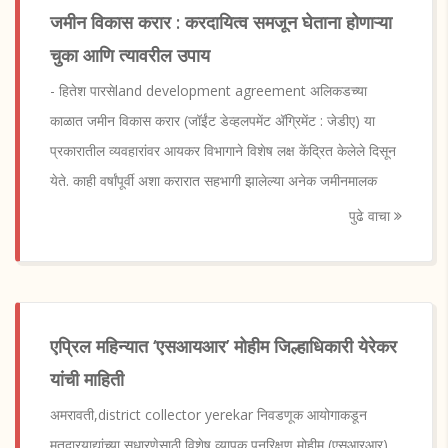
जमीन विकास करार : करदायित्व समजून घेताना होणाऱ्या
चुका आणि त्यावरील उपाय
- हितेश पारसेland development agreement अलिकडच्या
काळात जमीन विकास करार (जॉईंट डेव्हलपमेंट अ‍ॅग्रिमेंट : जेडीए) या
प्रकारातील व्यवहारांवर आयकर विभागाने विशेष लक्ष केंद्रित केलेले दिसून
येते. काही वर्षांपूर्वी अशा करारात सहभागी झालेल्या अनेक जमीनमालक
पुढे वाचा
एप्रिल महिन्यात ‘एसआयआर’ मोहीम जिल्हाधिकारी येरेकर
यांची माहिती
अमरावती,district collector yerekar निवडणूक आयोगाकडून
मतदारयाद्यांच्या सुधारणेसाठी विशेष व्यापक पुनरिक्षण मोहीम (एसआरआर)