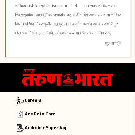
नाशिकnashik legislative council election राज्यात विधानसभा
निवडणुकीच्या पार्श्वभूमीवर राजकीय घडामोडींना वेग आला असताना नाशिक
विधान परिषद निवडणुकीत महायुतीतील अंतर्गत मतभेद आणि बंडखोरीमुळे
मोठा पेच निर्माण झाला आहे. उमेदवारी अर्ज मागे घेण्याच्या अंतिम टप्प्
पुढे वाचा
Careers
Ads Rate Card
Android ePaper App