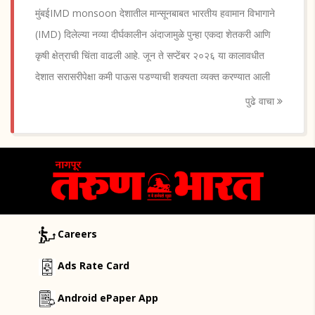
मुंबईIMD monsoon देशातील मान्सूनबाबत भारतीय हवामान विभागाने
(IMD) दिलेल्या नव्या दीर्घकालीन अंदाजामुळे पुन्हा एकदा शेतकरी आणि
कृषी क्षेत्राची चिंता वाढली आहे. जून ते सप्टेंबर २०२६ या कालावधीत
देशात सरासरीपेक्षा कमी पाऊस पडण्याची शक्यता व्यक्त करण्यात आली
पुढे वाचा
Careers
Ads Rate Card
Android ePaper App