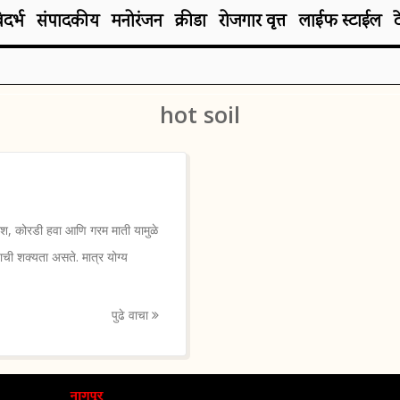
िदर्भ
संपादकीय
मनोरंजन
क्रीडा
रोजगार वृत्त
लाईफ स्टाईल
hot soil
श, कोरडी हवा आणि गरम माती यामुळे
ाची शक्यता असते. मात्र योग्य
पुढे वाचा