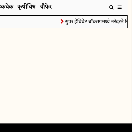
टेकचेक
कृषीविश्व
चौफेर
सुपर हेविवेट बॉक्सिंगमध्ये नरेंदरने जिंक