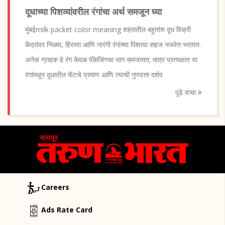
दूधाच्या पिशव्यांवरील रंगांचा अर्थ समजून घ्या
मुंबईmilk packet color meaning शहरातील बहुतांश दूध विक्री
केंद्रांवर निळ्या, हिरव्या आणि नारंगी रंगांच्या पिशव्या सहज नजरेत भरतात.
अनेक ग्राहक हे रंग केवळ पॅकेजिंगचा भाग समजतात; मात्र प्रत्यक्षात या
रंगांमधून दुधातील फॅटचे प्रमाण आणि त्याची गुणवत्ता दर्शव
पुढे वाचा
Careers
Ads Rate Card