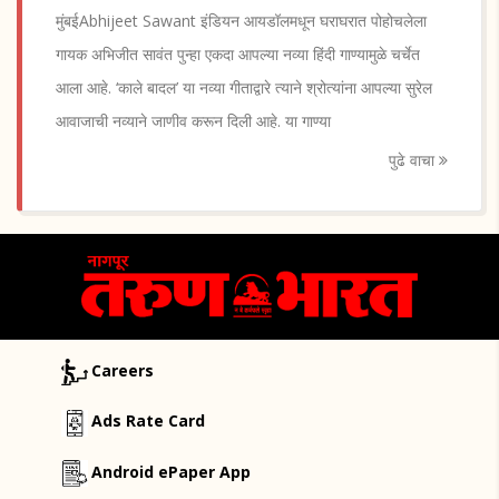
मुंबईAbhijeet Sawant इंडियन आयडॉलमधून घराघरात पोहोचलेला
गायक अभिजीत सावंत पुन्हा एकदा आपल्या नव्या हिंदी गाण्यामुळे चर्चेत
आला आहे. ‘काले बादल’ या नव्या गीताद्वारे त्याने श्रोत्यांना आपल्या सुरेल
आवाजाची नव्याने जाणीव करून दिली आहे. या गाण्या
पुढे वाचा
Careers
Ads Rate Card
Android ePaper App