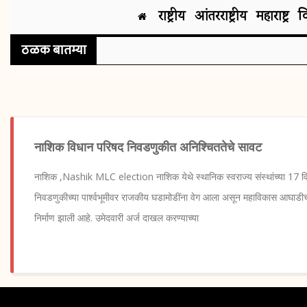
राष्ट्रीय
आंतरराष्ट्रीय
महाराष्ट्र
व
ठळक बातम्या
नाशिक विधान परिषद निवडणुकीत अनिश्चिततेचे सावट
नाशिक ,Nashik MLC election नाशिक येथे स्थानिक स्वराज्य संस्थांच्या 17 विध
निवडणुकीच्या पार्श्वभूमीवर राजकीय घडामोडींना वेग आला असून महाविकास आघाडीच्
निर्माण झाली आहे. उमेदवारी अर्ज दाखल करण्याच्या