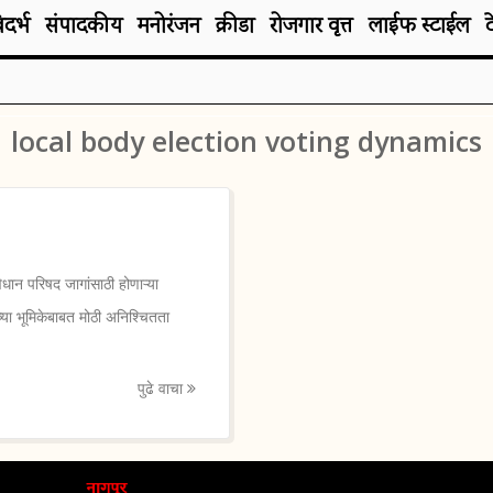
िदर्भ
संपादकीय
मनोरंजन
क्रीडा
रोजगार वृत्त
लाईफ स्टाईल
local body election voting dynamics
ान परिषद जागांसाठी होणाऱ्या
या भूमिकेबाबत मोठी अनिश्चितता
पुढे वाचा