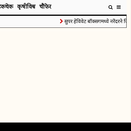
टेकचेक
कृषीविश्व
चौफेर
सुपर हेविवेट बॉक्सिंगमध्ये नरेंदरने जिंक