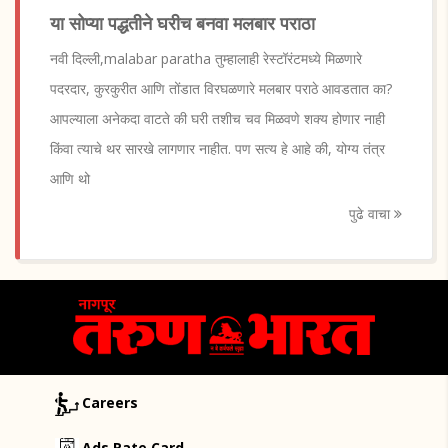
या सोप्या पद्धतीने घरीच बनवा मलबार पराठा
नवी दिल्ली,malabar paratha तुम्हालाही रेस्टॉरंटमध्ये मिळणारे
पदरदार, कुरकुरीत आणि तोंडात विरघळणारे मलबार पराठे आवडतात का?
आपल्याला अनेकदा वाटते की घरी तशीच चव मिळवणे शक्य होणार नाही
किंवा त्याचे थर सारखे लागणार नाहीत. पण सत्य हे आहे की, योग्य तंत्र
आणि थो
पुढे वाचा
Careers
Ads Rate Card