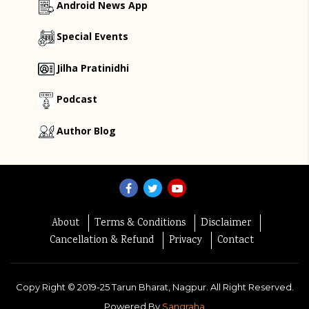
Android News App
Special Events
Jilha Pratinidhi
Podcast
Author Blog
About
Terms & Conditions
Disclaimer
Cancellation & Refund
Privacy
Contact
Copy Right ©
2019-25
Tarun Bharat, Nagpur. All Right Reserved.
Powered By
Sangraha