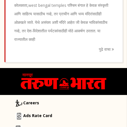
कोलकाता,west bengal temples पश्चिम बंगाल हे केवळ संस्कृती
आणि साहित्य यासाठीच नव्हे, तर प्राचीन आणि भव्य मंदिरांसाठीही
ओळखले जाते. येथे असंख्य अशी मंदिरे आहेत जी केवळ भाविकांसाठीच
नव्हे, तर देश-विदेशातील पर्यटकांसाठीही मोठे आकर्षण ठरतात. या
राज्यातील काही
पुढे वाचा
Careers
Ads Rate Card