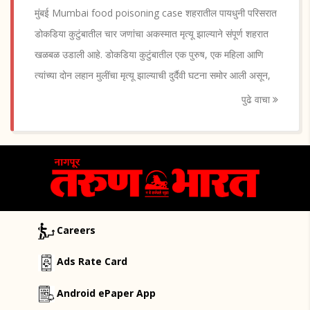
मुंबई Mumbai food poisoning case शहरातील पायधुनी परिसरात
डोकडिया कुटुंबातील चार जणांचा अकस्मात मृत्यू झाल्याने संपूर्ण शहरात
खळबळ उडाली आहे. डोकडिया कुटुंबातील एक पुरुष, एक महिला आणि
त्यांच्या दोन लहान मुलींचा मृत्यू झाल्याची दुर्दैवी घटना समोर आली असून,
पुढे वाचा
Careers
Ads Rate Card
Android ePaper App