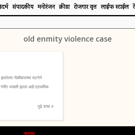
िदर्भ
संपादकीय
मनोरंजन
क्रीडा
रोजगार वृत्त
लाईफ स्टाईल
old enmity violence case
ेल्या गोळीबाराच्या घटनेने
 गंभीर जखमी झाला आहे.प्राथमिक
पुढे वाचा