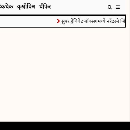
टेकचेक
कृषीविश्व
चौफेर
सुपर हेविवेट बॉक्सिंगमध्ये नरेंदरने जिंकल