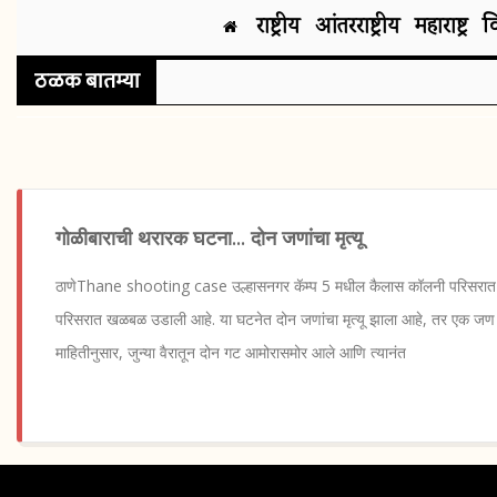
राष्ट्रीय
आंतरराष्ट्रीय
महाराष्ट्र
व
ठळक बातम्या
गोळीबाराची थरारक घटना... दोन जणांचा मृत्यू
ठाणेThane shooting case उल्हासनगर कॅम्प 5 मधील कैलास कॉलनी परिसरात झाल
परिसरात खळबळ उडाली आहे. या घटनेत दोन जणांचा मृत्यू झाला आहे, तर एक जण
माहितीनुसार, जुन्या वैरातून दोन गट आमोरासमोर आले आणि त्यानंत