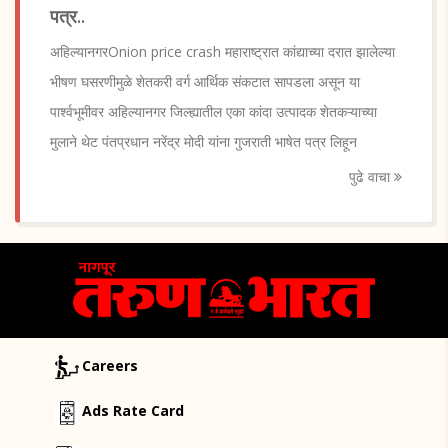
पत्र..
अहिल्यानगरOnion price crash महाराष्ट्रात कांद्याच्या दरात झालेल्या
भीषण घसरणीमुळे शेतकरी वर्ग आर्थिक संकटात सापडला असून या
पार्श्वभूमीवर अहिल्यानगर जिल्ह्यातील एका कांदा उत्पादक शेतकऱ्याच्या
मुलाने थेट पंतप्रधान नरेंद्र मोदी यांना गुजराती भाषेत पत्र लिहून
पुढे वाचा
Careers
Ads Rate Card