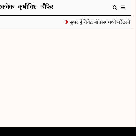
टेकचेक
कृषीविश्व
चौफेर
सुपर हेविवेट बॉक्सिंगमध्ये नरेंदरने जि