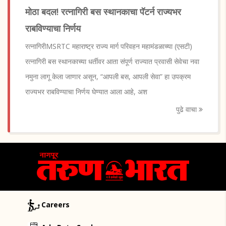
मोठा बदल! रत्नागिरी बस स्थानकाचा पॅटर्न राज्यभर
राबविण्याचा निर्णय
रत्नागिरीMSRTC महाराष्ट्र राज्य मार्ग परिवहन महामंडळाच्या (एसटी)
रत्नागिरी बस स्थानकाच्या धर्तीवर आता संपूर्ण राज्यात प्रवासी सेवेचा नवा
नमुना लागू केला जाणार असून, “आपली बस, आपली सेवा” हा उपक्रम
राज्यभर राबविण्याचा निर्णय घेण्यात आला आहे, अश
पुढे वाचा
Careers