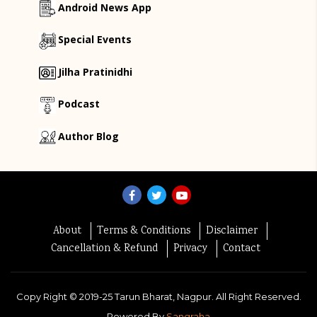
Android News App
Special Events
Jilha Pratinidhi
Podcast
Author Blog
About
Terms & Conditions
Disclaimer
Cancellation & Refund
Privacy
Contact
Copy Right ©
2019-25
Tarun Bharat, Nagpur. All Right Reserved.
Powered By
Sangraha