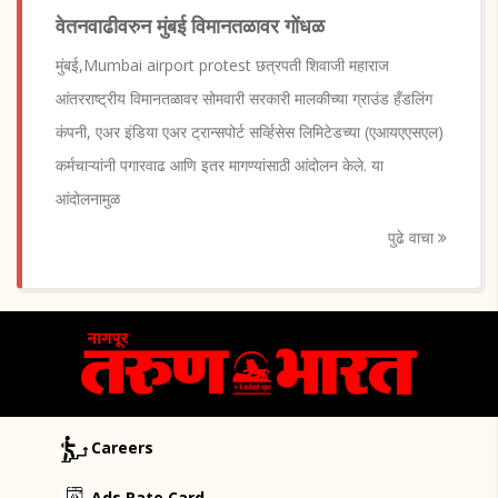
वेतनवाढीवरुन मुंबई विमानतळावर गोंधळ
मुंबई,Mumbai airport protest छत्रपती शिवाजी महाराज
आंतरराष्ट्रीय विमानतळावर सोमवारी सरकारी मालकीच्या ग्राउंड हँडलिंग
कंपनी, एअर इंडिया एअर ट्रान्सपोर्ट सर्व्हिसेस लिमिटेडच्या (एआयएएसएल)
कर्मचाऱ्यांनी पगारवाढ आणि इतर मागण्यांसाठी आंदोलन केले. या
आंदोलनामुळ
पुढे वाचा
Careers
Ads Rate Card