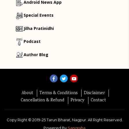
Android News App
Special Events
Jilha Pratinidhi
Podcast
Author Blog
About
Terms & Conditions
Disclaimer
Cancellation & Refund
Privacy
Contact
Copy Right ©
2019-25
Tarun Bharat, Nagpur. All Right Reserved.
Powered By
Sangraha