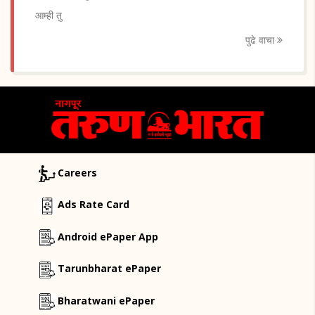
आम्ही तु
पुढे वाचा
Careers
Ads Rate Card
Android ePaper App
Tarunbharat ePaper
Bharatwani ePaper