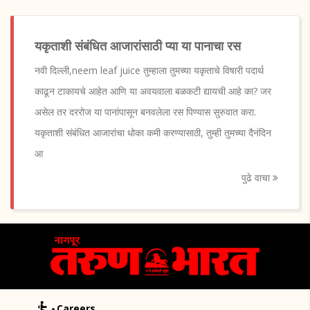
यकृताशी संबंधित आजारांसाठी प्या या पानाचा रस
नवी दिल्ली,neem leaf juice तुम्हाला तुमच्या यकृताचे विषारी पदार्थ
काढून टाकायचे आहेत आणि या अवयवाला बळकटी द्यायची आहे का? जर
असेल तर दररोज या पानांपासून बनवलेला रस पिण्यास सुरुवात करा.
यकृताशी संबंधित आजारांचा धोका कमी करण्यासाठी, तुम्ही तुमच्या दैनंदिन
आ
पुढे वाचा
Careers