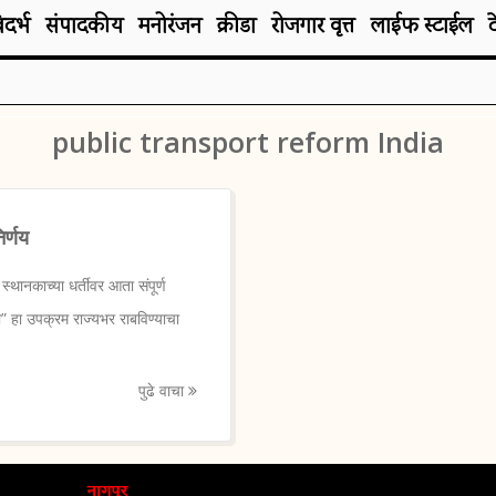
िदर्भ
संपादकीय
मनोरंजन
क्रीडा
रोजगार वृत्त
लाईफ स्टाईल
public transport reform India
िर्णय
्थानकाच्या धर्तीवर आता संपूर्ण
” हा उपक्रम राज्यभर राबविण्याचा
पुढे वाचा