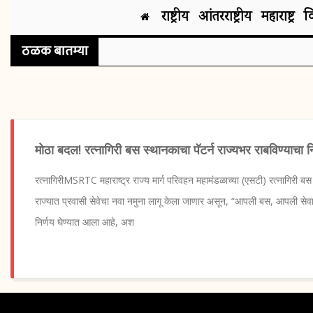
राष्ट्रीय
आंतरराष्ट्रीय
महाराष्ट्र
व
ठळक बातम्या
मोठा बदल! रत्नागिरी बस स्थानकाचा पॅटर्न राज्यभर राबविण्याचा न
रत्नागिरीMSRTC महाराष्ट्र राज्य मार्ग परिवहन महामंडळाच्या (एसटी) रत्नागिरी बस स
राज्यात प्रवासी सेवेचा नवा नमुना लागू केला जाणार असून, “आपली बस, आपली सेवा
निर्णय घेण्यात आला आहे, अश