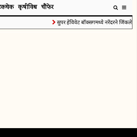
टेकचेक
कृषीविश्व
चौफेर
सुपर हेविवेट बॉक्सिंगमध्ये नरेंदरने जिंकले रौ