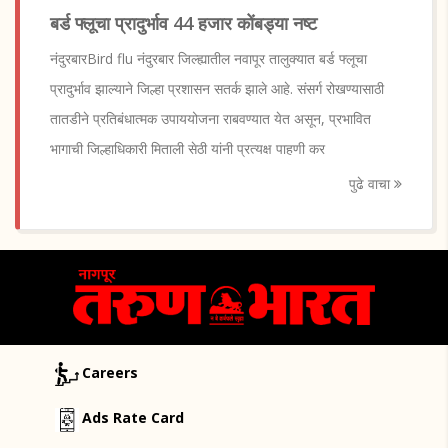
बर्ड फ्लूचा प्रादुर्भाव 44 हजार कोंबड्या नष्ट
नंदुरबारBird flu नंदुरबार जिल्ह्यातील नवापूर तालुक्यात बर्ड फ्लूचा
प्रादुर्भाव झाल्याने जिल्हा प्रशासन सतर्क झाले आहे. संसर्ग रोखण्यासाठी
तातडीने प्रतिबंधात्मक उपाययोजना राबवण्यात येत असून, प्रभावित
भागाची जिल्हाधिकारी मिताली सेठी यांनी प्रत्यक्ष पाहणी कर
पुढे वाचा
Careers
Ads Rate Card