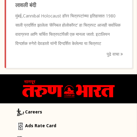
लावली बंदी
मुंबई,Cannibal Holocaust हॉरर चित्रपटांच्या इतिहासात 1980
साली प्रदर्शित झालेला ‘कॅनिबल होलोकॉस्ट’ हा चित्रपट आजही सर्वाधिक
वादग्रस्त आणि चर्चित चित्रपटांपैकी एक मानला जातो. इटालियन
दिग्दर्शक रुगेरो देवडातो यांनी दिग्दर्शित केलेल्या या चित्रपट
पुढे वाचा
Careers
Ads Rate Card