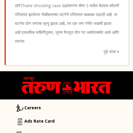
ठाणेThane shooting case उल्हासनगर कॅम्प 5 मधील कैलास कॉलनी
परिसरात झालेल्या गोळीबाराच्या घटनेने परिसरात खळबळ उडाली आहे. या
घटनेत दोन जणांचा मृत्यू झाला आहे, तर एक जण गंभीर जखमी झाला
आहे.प्राथमिक माहितीनुसार, जुन्या वैरातून दोन गट आमोरासमोर आले आणि
त्यानंत
पुढे वाचा
Careers
Ads Rate Card