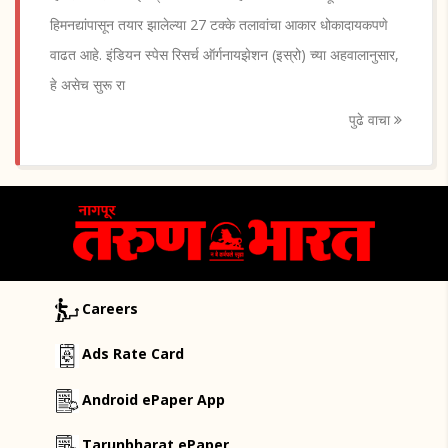
हिमनद्यांपासून तयार झालेल्या 27 टक्के तलावांचा आकार धोकादायकपणे
वाढत आहे. इंडियन स्पेस रिसर्च ऑर्गनायझेशन (इस्रो) च्या अहवालानुसार,
हे असेच सुरू रा
पुढे वाचा
Careers
Ads Rate Card
Android ePaper App
Tarunbharat ePaper