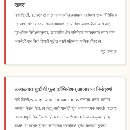
सावट
नवी दिल्ली, super el nio जगभरातील हवामानतज्ज्ञांमध्ये सध्या पॅसिफिक
महासागरातील वाढत्या तापमानाबाबत गंभीर चिंता व्यक्त केली जात आहे.
प्राथमिक निरीक्षणांनुसार, उष्णकटिबंधीय पॅसिफिक महासागरात तयार होत
असलेली एल निनो स्थिती पुढील काही महिन्यांत अधिक तीव्र हो
पुढे वाचा
उन्हाळ्यात चुकीची फूड कॉम्बिनेशन,आजारांना निमंत्रण!
नवी दिल्ली,wrong food combinations उन्हाळा अनेक आरोग्य
समस्या घेऊन येतो. हा ऋतू आरोग्यासाठी खूप आव्हानात्मक असतो. वाढत्या
तापमानामुळे निर्जलीकरण होऊ शकते आणि पचनसंस्था कमकुवत होऊ
शकते. या ऋतूत तुमच्या खाण्याच्या सवयींकडे दुर्लक्ष केल्यास तुमच्या