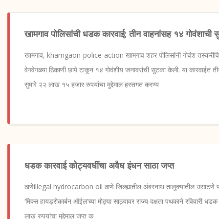
खामगाव पोलिसांची धडक कारवाई; तीन वाहनांसह १४ गोवंशाची 
खामगाव, khamgaon-police-action खामगाव शहर पोलिसांनी गोवंश तस्करीवि
वेगवेगळ्या ठिकाणी छापे टाकून १४ गोवंशीय जनावरांची सुटका केली. या कारवाईत 
सुमारे २२ लाख १५ हजार रुपयांचा मुद्देमाल हस्तगत करण्य
धडक कारवाई कोट्यवधींचा अवैध इंधन साठा जप्त
ठाणेillegal hydrocarbon oil ठाणे जिल्ह्यातील अंबरनाथ तालुक्यातील उसाटणे पर
‘मिक्स हायड्रोकार्बन ऑईल’च्या मोठ्या साठ्यावर राज्य दक्षता पथकाने रविवारी ध
लाख रुपयांचा मुद्देमाल जप्त क