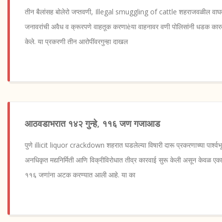
तीन बैलांसह बोलेरो जप्तवणी, Illegal smuggling of cattle शहराजवळील वाघदर
जनावरांची अवैध व क्रूरपणे वाहतूक करणाèया वाहनावर वणी पोलिसांनी धडक कार
केले. या प्रकरणी तीन आरोपींवरगुन्हा दाखल
आठवडाभरात १४२ गुन्हे, ११६ जण गजाआड
पुणे illicit liquor crackdown शहरात घडलेल्या विषारी दारू प्रकरणाच्या पार्श्वभू
अनधिकृत मद्यनिर्मिती आणि विक्रीविरोधात तीव्र कारवाई सुरू केली असून केवळ 
११६ जणांना अटक करण्यात आली आहे. या का