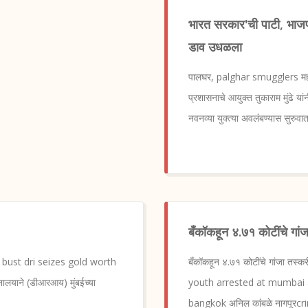
भारत सरकार'ची पाटी, भाजपच
डाव उधळला
पालघर, palghar smugglers महाराष
प्रशासनाचे आयुक्त तुकाराम मुंढे या
नवनव्या युक्त्या अवलंबण्यास सुरुव
बँकॉकहून ४.७१ कोटींचे गांज
ng bust dri seizes gold worth
बँकॉकहून ४.७१ कोटींचे गांजा तस
ालयाने (डीआरआय) मुंबईच्या
youth arrested at mumbai a
bangkok अनिल कांबळे नागपूरcri