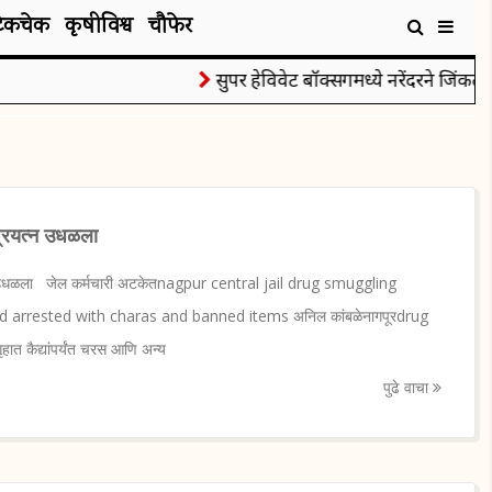
टेकचेक
कृषीविश्व
चौफेर
सुपर हेविवेट बॉक्सिंगमध्ये नरेंदरने जिंकले रौप्यप
प्रयत्न उधळला
्न उधळला जेल कर्मचारी अटकेतnagpur central jail drug smuggling
d arrested with charas and banned items अनिल कांबळेनागपूरdrug
हात कैद्यांपर्यंत चरस आणि अन्य
पुढे वाचा