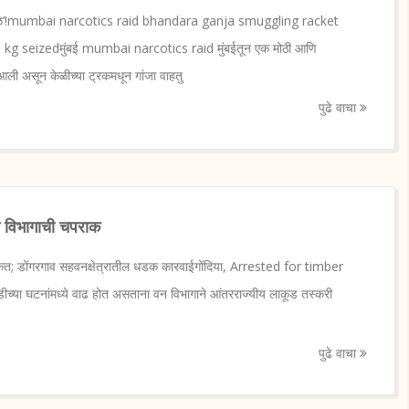
ेचा खेळ’!mumbai narcotics raid bhandara ganja smuggling racket
g seizedमुंबई mumbai narcotics raid मुंबईतून एक मोठी आणि
ी असून केळीच्या ट्रकमधून गांजा वाहतु
पुढे वाचा
वन विभागाची चपराक
त; डोंगरगाव सहवनक्षेत्रातील धडक कारवाईगोंदिया, Arrested for timber
डीच्या घटनांमध्ये वाढ होत असताना वन विभागाने आंतरराज्यीय लाकूड तस्करी
पुढे वाचा