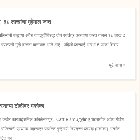
३८ लाखांचा मुद्देमाल जप्त
पोलिसांनी वाळूच्या अवैध वाहतुकीविरुद्ध दोन स्वतंत्र कारवाया करत तब्बल ३८ लाख ७
. या प्रकरणी गुन्हे दाखल करण्यात आले आहे. पहिली कारवाई आरंभा ते परडा शिवार
पुढे वाचा
करणाऱ्या टोळीवर मकोका
धात कठोर कारवाईअनिल कांबळेनागपूर, Cattle smuggling शहरातील अवैध गोवंश
ोलिसांनी प्रथमच महाराष्ट्र संघटित गुन्हेगारी नियंत्रण कायदा (मकोका) अंतर्गत
टित गुन्