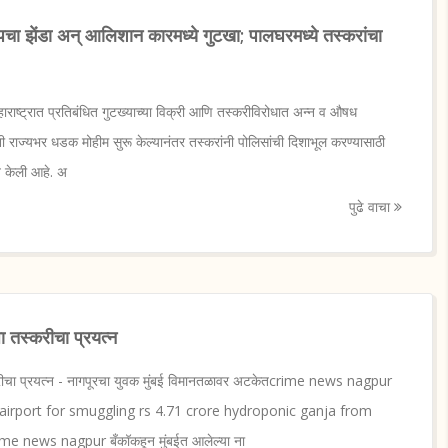
ा झेंडा अन् आलिशान कारमध्ये गुटखा; पालघरमध्ये तस्करांचा
्ट्रात प्रतिबंधित गुटख्याच्या विक्री आणि तस्करीविरोधात अन्न व औषध
ंनी राज्यभर धडक मोहीम सुरू केल्यानंतर तस्करांनी पोलिसांची दिशाभूल करण्यासाठी
ात केली आहे. अ
पुढे वाचा
ा तस्करीचा प्रयत्न
्करीचा प्रयत्न - नागपूरचा युवक मुंबई विमानतळावर अटकेतcrime news nagpur
irport for smuggling rs 4.71 crore hydroponic ganja from
me news nagpur बँकॉकहून मुंबईत आलेल्या ना