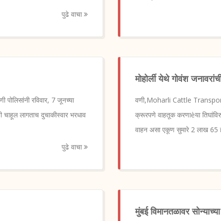
पुढे वाचा
मोहोर्ली येथे गोवंश जनावरा
ी पोलिसांनी रविवार, 7 जूनच्या
वणी,Moharli Cattle Transport C
ांची चाहूल लागताच दुचाकीस्वार भरधाव
क्रूरपणे वाहतूक करणाèया तिघांविर
वाहन असा एकूण सुमारे 2 लाख 65 ह
पुढे वाचा
मुंबई विमानतळावर सोन्याच्या 