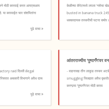
ल सेलने मोठी कारवाई करत आयएसआय
केळीच्या कॅरेटमध्ये लपला ‘नश
े. या कारवाईत चार संशयितांना
busted in banana truck 245 k
धक्कादायक तस्करीची घटना समोर आल
पुढे वाचा
आंतरराज्यीय ‘पुष्पागँग’वर 
actory raid दिल्ली illegal
- वाहनासह तीन लाकूड तस्कर अटके
परिसरात अबकारी विभागाने अवैध दारू
smuggling जिल्ह्यात अवैध वृक्षतो
करणार्‍या ‘पुष्पागँग’वर मोठी कारव
पुढे वाचा