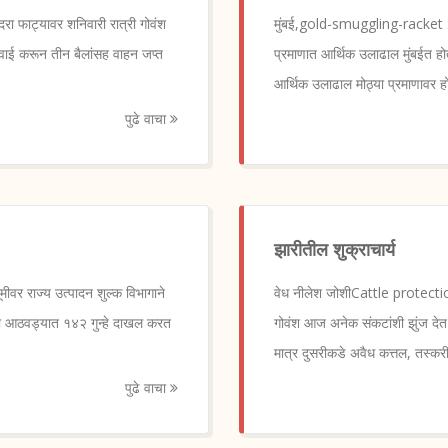
ा फाट्यावर शनिवारी रात्री गोवंश
मुंबई,gold-smuggling-racket : भा
वाई करून तीन बैलांसह वाहन जप्त
प्रमाणात आर्थिक उलाढाल मुंबईत होत 
आर्थिक उलाढाल मोठ्या प्रमाणावर ह
पुढे वाचा
झारीतील शुक्राचार्य
मीवर राज्य उत्पादन शुल्क विभागाने
वेध नीलेश जोशीCattle protection 
एका आठवड्यात १४२ गुन्हे दाखल करत
गोवंश आज अनेक संकटांशी झुंज देत आ
मात्र दुसरीकडे अवैध कत्तल, तस्कर
पुढे वाचा