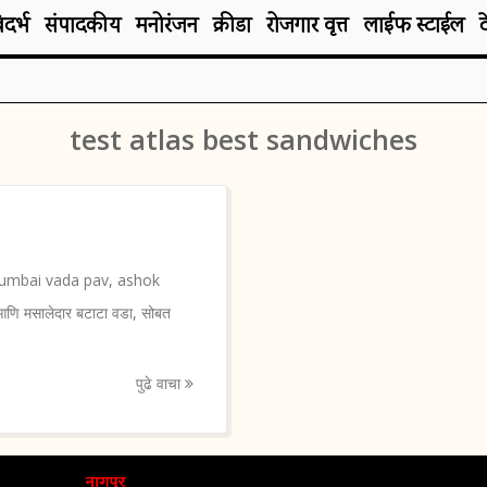
िदर्भ
संपादकीय
मनोरंजन
क्रीडा
रोजगार वृत्त
लाईफ स्टाईल
test atlas best sandwiches
र धूमmumbai vada pav, ashok
णि मसालेदार बटाटा वडा, सोबत
पुढे वाचा