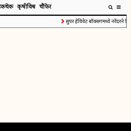
टेकचेक
कृषीविश्व
चौफेर
सुपर हेविवेट बॉक्सिंगमध्ये नरेंदरने जिं