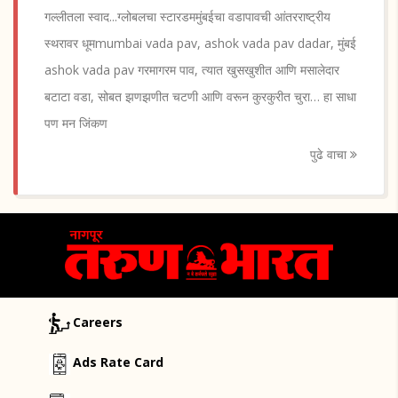
गल्लीतला स्वाद...ग्लोबलचा स्टारडममुंबईचा वडापावची आंतरराष्ट्रीय
स्थरावर धूमmumbai vada pav, ashok vada pav dadar, मुंबई
ashok vada pav गरमागरम पाव, त्यात खुसखुशीत आणि मसालेदार
बटाटा वडा, सोबत झणझणीत चटणी आणि वरून कुरकुरीत चुरा… हा साधा
पण मन जिंकण
पुढे वाचा
Careers
Ads Rate Card