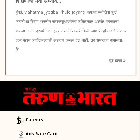
शिक्षणाचा नवा अध्याय...
मुंबई,Mahatma Jyotiba Phule Jayanti महात्मा ज्योतिबा फुले
जयंती हा दिवस भारतीय समाजसुधारणेच्या इतिहासात अत्यंत महत्त्वाचा
मानला जातो. दरवर्षी ११ एप्रिल रोजी साजरी केली जाणारी ही जयंती केवळ
एका महान व्यक्तिमत्त्वाची आठवण करून देत नाही, तर समाजात समानता,
शि
पुढे वाचा
Careers
Ads Rate Card