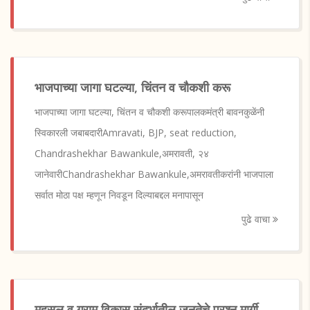
भाजपाच्या जागा घटल्या, चिंतन व चौकशी करू
भाजपाच्या जागा घटल्या, चिंतन व चौकशी करूपालकमंत्री बावनकुळेंनी
स्विकारली जबाबदारीAmravati, BJP, seat reduction,
Chandrashekhar Bawankule,अमरावती, २४
जानेवारीChandrashekhar Bawankule,अमरावतीकरांनी भाजपाला
सर्वात मोठा पक्ष म्हणून निवडून दिल्याबद्दल मनापासून
पुढे वाचा
महसूल व ग्राम विकास संदर्भातील जनतेचे प्रश्न मार्गी