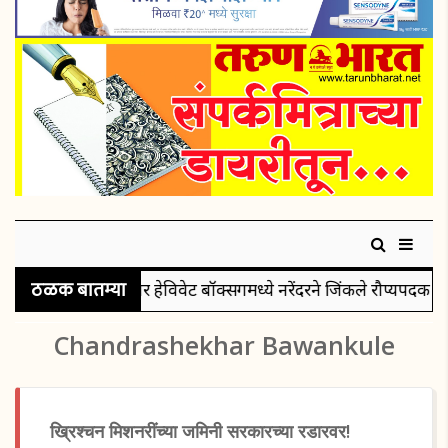
ठळक बातम्या
सुपर हेविवेट बॉक्सिंगमध्ये नरेंदरने जिंकले रौप्यपदक
पुरुष
Chandrashekhar Bawankule
ख्रिश्चन मिशनरींच्या जमिनी सरकारच्या रडारवर!