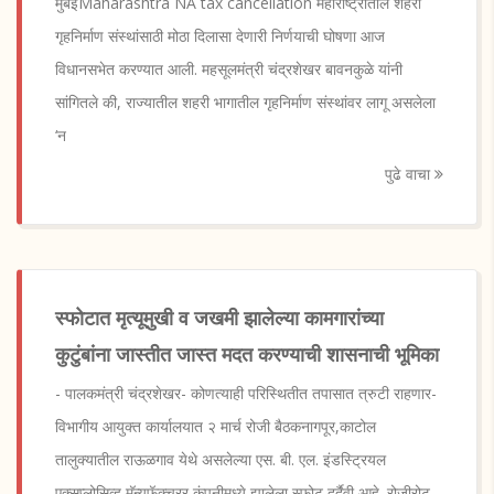
मुंबईMaharashtra NA tax cancellation महाराष्ट्रातील शहरी
गृहनिर्माण संस्थांसाठी मोठा दिलासा देणारी निर्णयाची घोषणा आज
विधानसभेत करण्यात आली. महसूलमंत्री चंद्रशेखर बावनकुळे यांनी
सांगितले की, राज्यातील शहरी भागातील गृहनिर्माण संस्थांवर लागू असलेला
‘न
पुढे वाचा
स्फोटात मृत्यूमुखी व जखमी झालेल्या कामगारांच्या
कुटुंबांना जास्तीत जास्त मदत करण्याची शासनाची भूमिका
- पालकमंत्री चंद्रशेखर- कोणत्याही परिस्थितीत तपासात त्रुटी राहणार-
विभागीय आयुक्त कार्यालयात २ मार्च रोजी बैठकनागपूर,काटोल
तालुक्यातील राऊळगाव येथे असलेल्या एस. बी. एल. इंडस्ट्रियल
एक्सप्लोसिव्ह मॅन्युफॅक्चरर कंपनीमध्ये झालेला स्फोट दुर्दैवी आहे. रोजीरोट