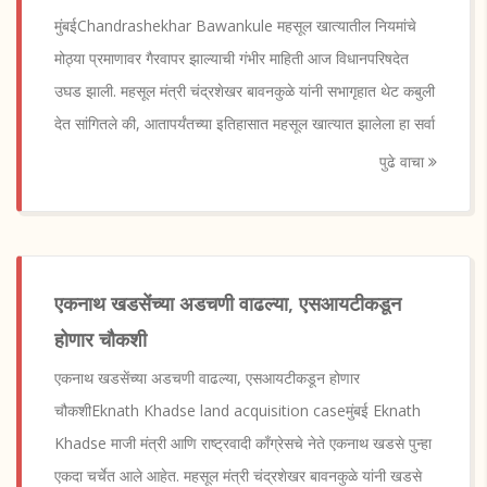
मुंबईChandrashekhar Bawankule महसूल खात्यातील नियमांचे
मोठ्या प्रमाणावर गैरवापर झाल्याची गंभीर माहिती आज विधानपरिषदेत
उघड झाली. महसूल मंत्री चंद्रशेखर बावनकुळे यांनी सभागृहात थेट कबुली
देत सांगितले की, आतापर्यंतच्या इतिहासात महसूल खात्यात झालेला हा सर्वा
पुढे वाचा
एकनाथ खडसेंच्या अडचणी वाढल्या, एसआयटीकडून
होणार चौकशी
एकनाथ खडसेंच्या अडचणी वाढल्या, एसआयटीकडून होणार
चौकशीEknath Khadse land acquisition caseमुंबई Eknath
Khadse माजी मंत्री आणि राष्ट्रवादी काँग्रेसचे नेते एकनाथ खडसे पुन्हा
एकदा चर्चेत आले आहेत. महसूल मंत्री चंद्रशेखर बावनकुळे यांनी खडसे