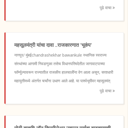
पुढे वाचा
महसूलमंत्री यांचा दावा ..राजकारणात 'भूकंप'
नागपूर/ मुंबईchandrashekhar bawankule स्थानिक स्वराज्य
संस्थांच्या आगामी निवडणुका तसेच विधानपरिषदेतील जागावाटपाच्या
फॉर्म्युल्यावरून राज्यातील राजकीय हालचालींना वेग आला असून, सत्ताधारी
महायुतीमध्ये अंतर्गत चर्चांना उधाण आले आहे. या पार्श्वभूमीवर महसूलमंत्
पुढे वाचा
मोठी बातमी! नॉन क्रिमीलेअर उत्पन्न मर्यादा वाढवण्याची