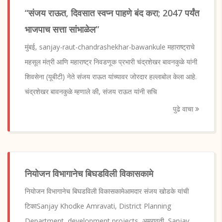
“संजय राऊत, दिवसात स्वप्न पाहणे बंद करा; 2047 पर्यंत
भाजपाच सत्ता सांभाळेल”
मुंबई, sanjay-raut-chandrashekhar-bawankule महाराष्ट्राचे
महसूल मंत्री आणि महाराष्ट्र निवडणूक प्रभारी चंद्रशेखर बावनकुळे यांनी
शिवसेना (यूबीटी) नेते संजय राऊत यांच्यावर जोरदार हल्लाबोल केला आहे.
चंद्रशेखर बावनकुळे म्हणाले की, संजय राऊत यांनी सचि
पुढे वाचा
नियोजन विभागानेच बिघडविली विकासकामे
नियोजन विभागानेच बिघडविली विकासकामेआमदार संजय खोडके यांची
टिकाSanjay Khodke Amravati, District Planning
Department, development projects, अमरावती, Sanjay