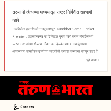
तरुणांनी खेळाच्या माध्यमातून राष्ट्र निर्मितीत सहभागी
व्हावे
-उपविजेता हस्तशिल्पी नागपूरनागपूर, Kumbhar Samaj Cricket
Premier : तंत्रज्ञानाच्या या डिजिटल युगात जेथे तरुण मोबाईलमध्ये
व्यस्त राहण्यापेक्षा खेळाच्या मैदानावर क्रिकेटच्या या महाकुंभाच्या
आयोजनात सामाजिक एकतेच्या जागृतीची प्रशंसा करताना नागपूर शहर वि
पुढे वाचा
Careers