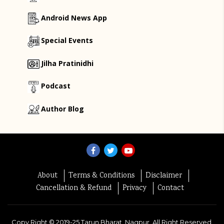
Android News App
Special Events
Jilha Pratinidhi
Podcast
Author Blog
About
Terms & Conditions
Disclaimer
Cancellation & Refund
Privacy
Contact
Copy Right ©
2019-25
Tarun Bharat, Nagpur. All Right Reserved.