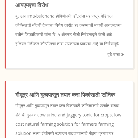
आयएमएचा विरोध
बुलढाणाima-buldhana होमिओपथी डॉटरांना महाराष्ट्र मेडिकल
कौन्सिलची नोंदणी देण्याचा निर्णय त्वरीत रद्द करण्याची मागणी आयएमएच्या
वतीने जिल्हाधिकारी यांना दि. ५ ऑगस्ट रोजी निवेदनाद्वारे केली आहे
इंडियन मेडीकल कौन्सीलचा ताबा सरकारला घ्यायचा आहे या निर्णयामूळे
पुढे वाचा
गौमूत्र आणि गुळापासून तयार करा पिकांसाठी ‘टॉनिक’
गौमूत्र आणि गुळापासून तयार करा पिकांसाठी ‘टॉनिक’कमी खर्चात वाढवा
शेतीची गुणवत्ताcow urine and jaggery tonic for crops, low
cost natural farming solution for farmers farming
solution सध्या शेतीमध्ये उत्पादन वाढवण्यासाठी मोठ्या प्रमाणावर