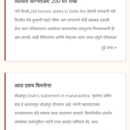
दिल्लीत अग्नितांडव; 200 घरे राख!
नवी दिल्ली,200 homes ashes in Delhi fire देशाची राजधानी नवी
दिल्लीत येथे बुधवारी पहाटे भीषण आग लागल्याने मोठी खळबळ उडाली.
सेना भवन परिसरालगत असलेल्या कामगारांच्या तात्पुरत्या निवासस्थानी ही
आग लागली. काही मिनिटांतच आगीने रौद्ररूप धारण करत संपूर्ण परिसराला
पुढे वाचा
आता एकच शिवसेना!
कोल्हापूर,Shah's statement in maharashtra गृहमंत्र अमित
शाह हे आजपासून कोल्हापूर दौऱ्यावार आहे. त्यांनी महाराष्ट्राच्या
राजकारणावर मोठे वक्तव्य करत वातावरण तापवले. शिवसेनेतील अंतर्गत
संघर्षाच्या पार्श्वभूमीवर त्यांनी स्पष्ट शब्दांत सांगितले की, आता