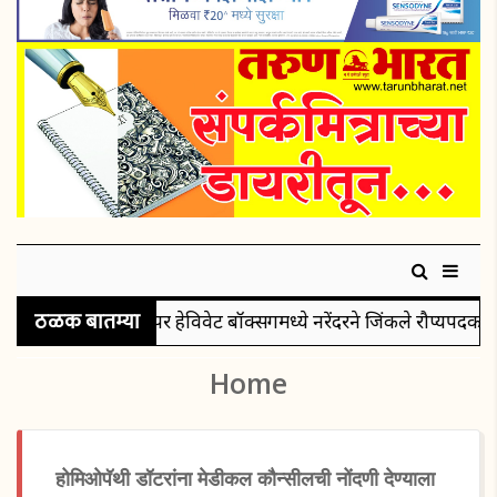
ठळक बातम्या
सुपर हेविवेट बॉक्सिंगमध्ये नरेंदरने जिंकले रौप्यपदक
पुरु
Home
होमिओपॅथी डॉटरांना मेडीकल कौन्सीलची नोंदणी देण्याला