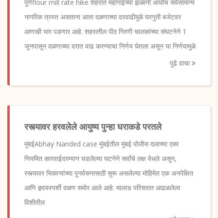
पुणेflour mill rate hike शहरात महागाईच्या झळांनी आधीच सर्वसामान्य
नागरिक त्रस्त असताना आता दळणाच्या दरवाढीमुळे घरगुती बजेटवर
आणखी भार पडणार आहे. शहरातील पीठ गिरणी चालकांच्या संघटनेने 1
जूनपासून दळणाच्या दरात वाढ करण्याचा निर्णय घेतला असून या निर्णयामुळे
पुढे वाचा
रस्त्यावर हरवलेले आयुष्य पुन्हा घराकडे परतले
मुंबईAbhay Nanded case मुंबईतील मुंबई पोलीस दलाच्या एका
नियमित कारवाईदरम्यान घडलेल्या घटनेने सर्वांचे लक्ष वेधले असून,
रस्त्यावर भिकाऱ्यांच्या पुनर्वसनासाठी सुरू असलेल्या मोहिमेत एक अनपेक्षित
आणि हृदयस्पर्शी वळण समोर आले आहे. मालाड परिसरात आढळलेला
विशीतील