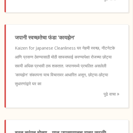
जपानी स्वच्छतेचा फंडा 'कायझेन'
Kaizen for Japanese Cleanliness घर नेहमी स्वच्छ, नीटनेटके
आणि प्रसन्न ठेवण्यासाठी मोठी साफसफाई करण्यापेक्षा रोजच्या छोट्या
सवयी अधिक प्रभावी ठरू शकतात. जपानमध्ये प्रचलित असलेली
'कायझेन' संकल्पना याच विचारावर आधारित असून, छोट्या-छोट्या
सुधारणांद्वारे घर का
पुढे वाचा
वस्तू तरंगत होत्या... गाळ उपसण्यातच रात्र सरली!