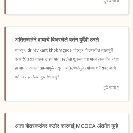
पुढे वाचा
अतिउष्णतेने वाघाचे बिथरलेले वर्तन दुर्दैवी ठरले
चंद्रपूर, dr ravikant khobragade चंद्रपूर जिल्ह्यातील ब्रह्मपुरी
वनपरिक्षेत्रात कडक उन्हाळ्यात घडलेला शुक्रवारचा मानव-वन्यजीव संघर्ष
हा वाघ ‘नरभक्षक’ झाल्यामुळे नसून, अतिउष्णतेमुळे त्यांच्या शरीरावर आणि
वर्तनावर झालेल्या दुष्परिणामांमुळे
पुढे वाचा
आता गोतस्करांवर कठोर कारवाई,MCOCA अंतर्गत गुन्हे