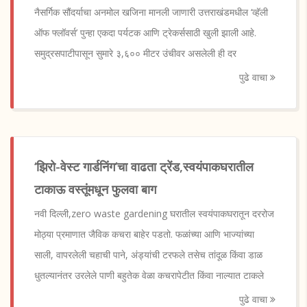
नैसर्गिक सौंदर्याचा अनमोल खजिना मानली जाणारी उत्तराखंडमधील ‘व्हॅली
ऑफ फ्लॉवर्स’ पुन्हा एकदा पर्यटक आणि ट्रेकर्ससाठी खुली झाली आहे.
समुद्रसपाटीपासून सुमारे ३,६०० मीटर उंचीवर असलेली ही दर
पुढे वाचा
‘झिरो-वेस्ट गार्डनिंग’चा वाढता ट्रेंड,स्वयंपाकघरातील
टाकाऊ वस्तूंमधून फुलवा बाग
नवी दिल्ली,zero waste gardening घरातील स्वयंपाकघरातून दररोज
मोठ्या प्रमाणात जैविक कचरा बाहेर पडतो. फळांच्या आणि भाज्यांच्या
साली, वापरलेली चहाची पाने, अंड्यांची टरफले तसेच तांदूळ किंवा डाळ
धुतल्यानंतर उरलेले पाणी बहुतेक वेळा कचरापेटीत किंवा नाल्यात टाकले
पुढे वाचा