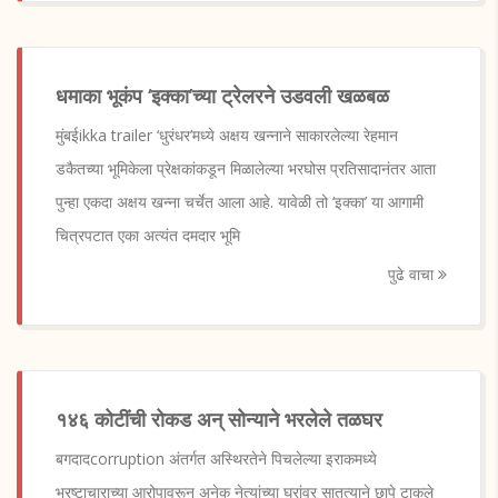
धमाका भूकंप ‘इक्का’च्या ट्रेलरने उडवली खळबळ
मुंबईikka trailer ‘धुरंधर’मध्ये अक्षय खन्नाने साकारलेल्या रेहमान
डकैतच्या भूमिकेला प्रेक्षकांकडून मिळालेल्या भरघोस प्रतिसादानंतर आता
पुन्हा एकदा अक्षय खन्ना चर्चेत आला आहे. यावेळी तो ‘इक्का’ या आगामी
चित्रपटात एका अत्यंत दमदार भूमि
पुढे वाचा
१४६ कोटींची रोकड अन् सोन्याने भरलेले तळघर
बगदादcorruption अंतर्गत अस्थिरतेने पिचलेल्या इराकमध्ये
भ्रष्टाचाराच्या आरोपावरून अनेक नेत्यांच्या घरांवर सातत्याने छापे टाकले