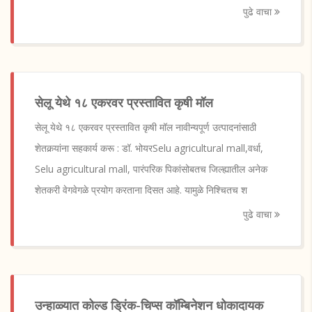
पुढे वाचा
सेलू येथे १८ एकरवर प्रस्तावित कृषी मॉल
सेलू येथे १८ एकरवर प्रस्तावित कृषी मॉल नावीन्यपूर्ण उत्पादनांसाठी
शेतकर्‍यांना सहकार्य करू : डॉ. भोयरSelu agricultural mall,वर्धा,
Selu agricultural mall, पारंपरिक पिकांसोबतच जिल्ह्यातील अनेक
शेतकरी वेगवेगळे प्रयोग करताना दिसत आहे. यामुळे निश्चितच श
पुढे वाचा
उन्हाळ्यात कोल्ड ड्रिंक-चिप्स कॉम्बिनेशन धोकादायक