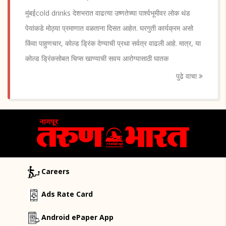
मुंबईcold drinks देशभरात वाढत्या उष्णतेच्या पार्श्वभूमीवर लोक थंड
पेयांकडे मोठ्या प्रमाणात वळताना दिसत आहेत. घरगुती कार्यक्रम असो
किंवा पाहुणचार, कोल्ड ड्रिंक देण्याची प्रथा सर्वत्र वाढली आहे. मात्र, या
कोल्ड ड्रिंकसोबत चिप्स खाण्याची सवय आरोग्यासाठी घातक
पुढे वाचा
Careers
Ads Rate Card
Android ePaper App