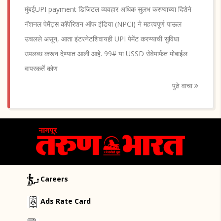
मुंबईUPI payment डिजिटल व्यवहार अधिक सुलभ करण्याच्या दिशेने
नॅशनल पेमेंट्स कॉर्पोरेशन ऑफ इंडिया (NPCI) ने महत्त्वपूर्ण पाऊल
उचलले असून, आता इंटरनेटशिवायही UPI पेमेंट करण्याची सुविधा
उपलब्ध करून देण्यात आली आहे. 99# या USSD सेवेमार्फत मोबाईल
वापरकर्ते कोण
पुढे वाचा
Careers
Ads Rate Card