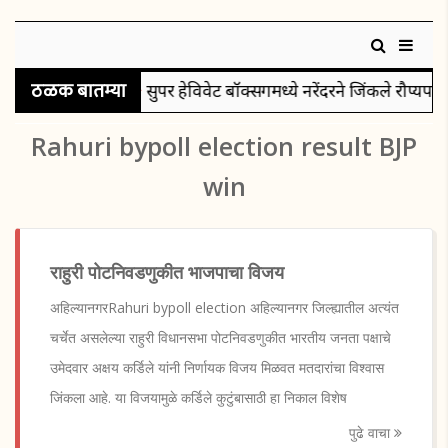
ठळक बातम्या
सुपर हेविवेट बॉक्सिंगमध्ये नरेंदरने जिंकले रौप्यपदक
Rahuri bypoll election result BJP
win
राहुरी पोटनिवडणुकीत भाजपाचा विजय
अहिल्यानगरRahuri bypoll election अहिल्यानगर जिल्ह्यातील अत्यंत
चर्चेत असलेल्या राहुरी विधानसभा पोटनिवडणुकीत भारतीय जनता पक्षाचे
उमेदवार अक्षय कर्डिले यांनी निर्णायक विजय मिळवत मतदारांचा विश्वास
जिंकला आहे. या विजयामुळे कर्डिले कुटुंबासाठी हा निकाल विशेष
पुढे वाचा