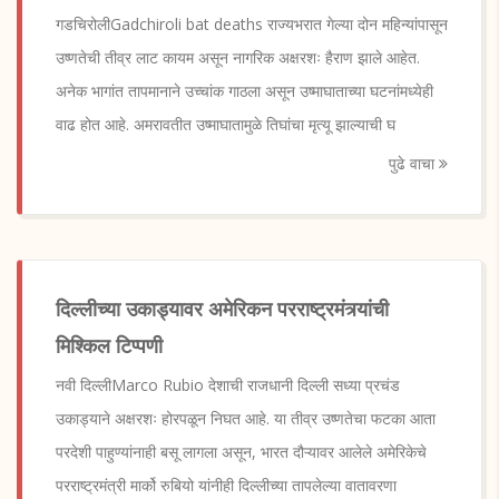
गडचिरोलीGadchiroli bat deaths राज्यभरात गेल्या दोन महिन्यांपासून
उष्णतेची तीव्र लाट कायम असून नागरिक अक्षरशः हैराण झाले आहेत.
अनेक भागांत तापमानाने उच्चांक गाठला असून उष्माघाताच्या घटनांमध्येही
वाढ होत आहे. अमरावतीत उष्माघातामुळे तिघांचा मृत्यू झाल्याची घ
पुढे वाचा
दिल्लीच्या उकाड्यावर अमेरिकन परराष्ट्रमंत्र्यांची
मिश्किल टिप्पणी
नवी दिल्लीMarco Rubio देशाची राजधानी दिल्ली सध्या प्रचंड
उकाड्याने अक्षरशः होरपळून निघत आहे. या तीव्र उष्णतेचा फटका आता
परदेशी पाहुण्यांनाही बसू लागला असून, भारत दौऱ्यावर आलेले अमेरिकेचे
परराष्ट्रमंत्री मार्को रुबियो यांनीही दिल्लीच्या तापलेल्या वातावरणा