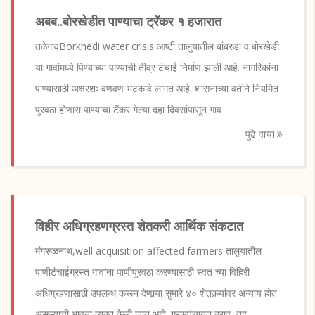
अबब..बोरखेडीत पाण्याचा ट्रॅकर १ हजारात
तळेगावBorkhedi water crisis आष्टी तालुयातील बांबरडा व बोरखेडी
या गावांमध्ये पिण्याच्या पाण्याची तीव्र टंचाई निर्माण झाली आहे. नागरिकांना
पाण्यासाठी अक्षरशः वणवण भटकावे लागत आहे. शासनाच्या वतीने नियमित
पुरवठा होणारा पाण्याचा टँकर गेल्या दहा दिवसांपासून गाव
पुढे वाचा
विहीर अधिग्रहणग्रस्त शेतकरी आर्थिक संकटात
मंगरूळनाथ,well acquisition affected farmers तालुयातील
पाणीटंचाईग्रस्त गावांना पाणीपुरवठा करण्यासाठी स्वतःच्या विहिरी
अधिग्रहणासाठी उपलब्ध करून देणार्‍या सुमारे ४० शेतकर्‍यांवर अन्याय होत
असल्याची भावना व्यक्त केली जात आहे. ग्रामपंचायत ठराव, तह