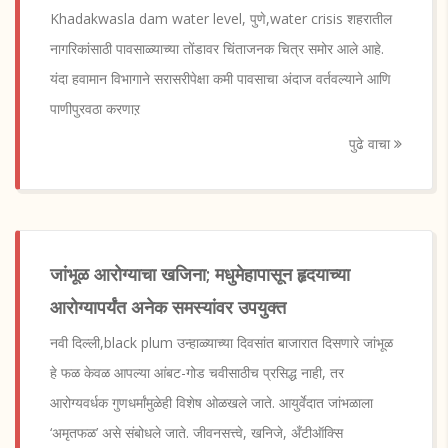
Khadakwasla dam water level, पुणे,water crisis शहरातील
नागरिकांसाठी पावसाळ्याच्या तोंडावर चिंताजनक चित्र समोर आले आहे.
यंदा हवामान विभागाने सरासरीपेक्षा कमी पावसाचा अंदाज वर्तवल्याने आणि
पाणीपुरवठा करणाऱ
पुढे वाचा
जांभूळ आरोग्याचा खजिना; मधुमेहापासून हृदयाच्या
आरोग्यापर्यंत अनेक समस्यांवर उपयुक्त
नवी दिल्ली,black plum उन्हाळ्याच्या दिवसांत बाजारात दिसणारे जांभूळ
हे फळ केवळ आपल्या आंबट-गोड चवीसाठीच प्रसिद्ध नाही, तर
आरोग्यवर्धक गुणधर्मांमुळेही विशेष ओळखले जाते. आयुर्वेदात जांभळाला
‘अमृतफळ’ असे संबोधले जाते. जीवनसत्त्वे, खनिजे, अँटीऑक्सि