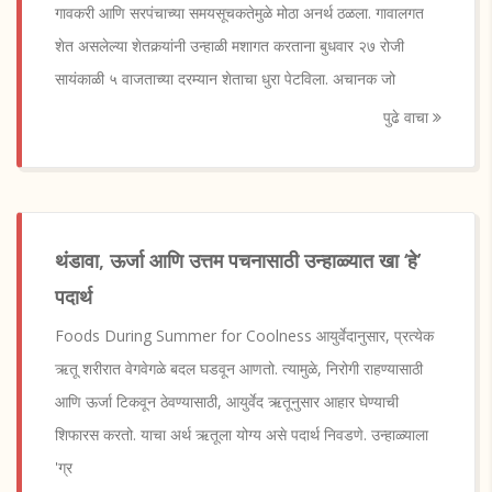
गावकरी आणि सरपंचाच्या समयसूचकतेमुळे मोठा अनर्थ ठळला. गावालगत
शेत असलेल्या शेतकर्‍यांनी उन्हाळी मशागत करताना बुधवार २७ रोजी
सायंकाळी ५ वाजताच्या दरम्यान शेताचा धुरा पेटविला. अचानक जो
पुढे वाचा
थंडावा, ऊर्जा आणि उत्तम पचनासाठी उन्हाळ्यात खा ‘हे’
पदार्थ
Foods During Summer for Coolness आयुर्वेदानुसार, प्रत्येक
ऋतू शरीरात वेगवेगळे बदल घडवून आणतो. त्यामुळे, निरोगी राहण्यासाठी
आणि ऊर्जा टिकवून ठेवण्यासाठी, आयुर्वेद ऋतूनुसार आहार घेण्याची
शिफारस करतो. याचा अर्थ ऋतूला योग्य असे पदार्थ निवडणे. उन्हाळ्याला
'ग्र