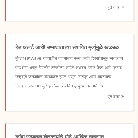
पुढे वाचा
रेड अलर्ट जारी! उष्माघाताच्या संशयित मृत्यूंमुळे खळबळ
मुंबईheatwave राज्यातील तापमानात गेल्या काही दिवसांपासून सातत्याने
वाढ होत असून विदर्भात उष्णतेच्या लाटेने अक्षरशः कहर केला आहे. प्रचंड
उन्हामुळे जनजीवन विस्कळीत झाले असून, नागपूर आणि यवतमाळ
जिल्ह्यांत उष्माघातामुळे झालेल्या संशयित मृत्यूंच्या घटनांनी चि
पुढे वाचा
कांदा उत्पादक शेतकऱ्यांचे मोठे आर्थिक नुकसान