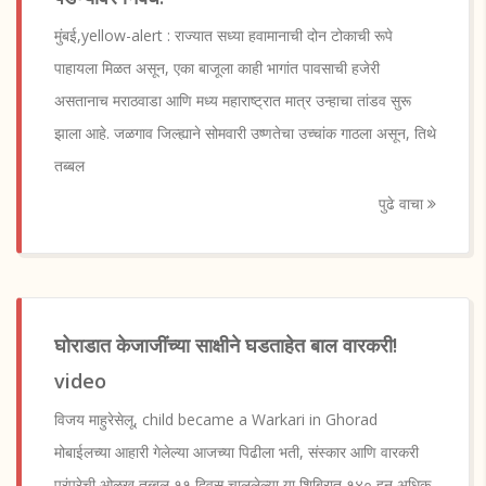
मुंबई,yellow-alert : राज्यात सध्या हवामानाची दोन टोकाची रूपे
पाहायला मिळत असून, एका बाजूला काही भागांत पावसाची हजेरी
असतानाच मराठवाडा आणि मध्य महाराष्ट्रात मात्र उन्हाचा तांडव सुरू
झाला आहे. जळगाव जिल्ह्याने सोमवारी उष्णतेचा उच्चांक गाठला असून, तिथे
तब्बल
पुढे वाचा
घोराडात केजाजींच्या साक्षीने घडताहेत बाल वारकरी!
video
विजय माहुरेसेलू, child became a Warkari in Ghorad
मोबाईलच्या आहारी गेलेल्या आजच्या पिढीला भती, संस्कार आणि वारकरी
परंपरेची ओळख तब्बल ११ दिवस चाललेल्या या शिबिरात १४० हून अधिक