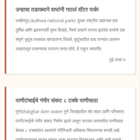
उन्हाचा तडाख्याने वाघांनी गाठलं वॉटर पार्क!
लखीमपूर,dudhwa national parks दुधवा राष्ट्रीय उद्यानात एक
दुर्मिळ आणि हृदयस्पर्शी दृश्य दिसले, जिथे उन्हाने त्रस्त झालेले वाघांचे एक
संपूर्ण कुटुंब तलावात बागडताना दिसले. कुटुंबातील वाघ पाण्यात उतरून
उन्हापासून वाचण्याचा प्रयत्न करत होते, हे पाहून सफारीव
पुढे वाचा
पाणीटंचाईचे गंभीर संकट ८ टक्के पाणीसाठा
पुणेBhatghar dam water पुणे जिल्ह्यातील भोर शहर आणि परिसरात
पाणीटंचाईचे गंभीर संकट निर्माण झाले असून भाटघर धरणातील पाणीसाठा
केवळ ८ टक्क्यांवर आल्याने परिस्थिती अधिकच चिंताजनक बनली आहे.
पाणीपुरवठ्यात कपात करून आता आडव्या दिवसाआड आणि कमी दाबाने