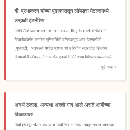
बी. प्रभाकरन यांच्या पुढाकारातून लॉयड्स मेटल्समध्ये
उन्हाळी इंटर्नशिप
गडचिरोली,summer internship at lloyds metal गोंडवाना
विद्यापीठांतर्गत कार्यरत युनिव्हर्सिटी इन्स्टिट्यूट ऑफ टेक्नॉलॉजी
(यूआयटी), अडपल्ली येथील प्रथम वर्ष व द्वितीय सत्रातील डिप्लोमा
विद्यार्थ्यांनी लॉयड्स मेटल्स अँड एनर्जी लिमिटेडच्या विविध प्रकल्पांमध्ये
पुढे वाचा
अनर्थ टळला, अन्यथा अख्खे गाव आले असते आगीच्या
विळख्यात!
सिंदी (रेल्वे),mla kunawar सिंदी रेल्वे लगतच्या नंदपूर गावात जागरूक