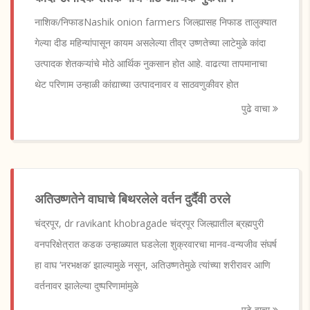
नाशिक/निफाडNashik onion farmers जिल्ह्यासह निफाड तालुक्यात
गेल्या दीड महिन्यांपासून कायम असलेल्या तीव्र उष्णतेच्या लाटेमुळे कांदा
उत्पादक शेतकऱ्यांचे मोठे आर्थिक नुकसान होत आहे. वाढत्या तापमानाचा
थेट परिणाम उन्हाळी कांद्याच्या उत्पादनावर व साठवणुकीवर होत
पुढे वाचा
अतिउष्णतेने वाघाचे बिथरलेले वर्तन दुर्दैवी ठरले
चंद्रपूर, dr ravikant khobragade चंद्रपूर जिल्ह्यातील ब्रह्मपुरी
वनपरिक्षेत्रात कडक उन्हाळ्यात घडलेला शुक्रवारचा मानव-वन्यजीव संघर्ष
हा वाघ ‘नरभक्षक’ झाल्यामुळे नसून, अतिउष्णतेमुळे त्यांच्या शरीरावर आणि
वर्तनावर झालेल्या दुष्परिणामांमुळे
पुढे वाचा