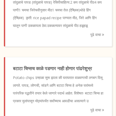
तांदुळाचे पापड (तांदुळाचे पापड) रेसिपीसाहित्य:2 कप तांदुळाचे पीठ4 कप
पाणी1 चमचा जिरेचवीनुसार मीठ1 चमचा तेल (ऐच्छिक)थोडे हिंग
(ऐच्छिक) कृती: rice papad recipe पाण्यात मीठ, जिरे आणि हिंग
घालून पाणी उकळायला ठेवा.उकळल्यावर तांदुळाचे पीठ हळूहळू
पुढे वाचा
बटाटा चिप्सच काळे पडणार नाही होणार पांढरेशुभ्र
Potato chips उन्हाळा सुरू झाला की घराघरात वाळवणाची लगबग दिसू
लागते. पापड, लोणची, सांडगे आणि बटाटा चिप्स हे अनेक घरांमध्ये
पारंपरिक पद्धतीने तयार केले जाणारे पदार्थ आहेत. विशेषतः बटाटा चिप्स हा
प्रकार मुलांपासून मोठ्यांपर्यंत सर्वांच्याच आवडीचा असल्याने उ
पुढे वाचा