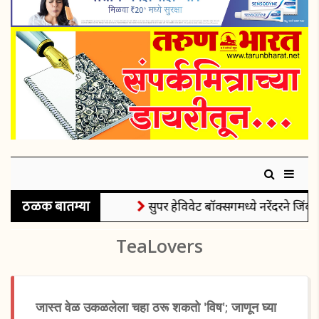
ठळक बातम्या
सुपर हेविवेट बॉक्सिंगमध्ये नरेंदरने जिंकल
TeaLovers
जास्त वेळ उकळलेला चहा ठरू शकतो 'विष'; जाणून घ्या