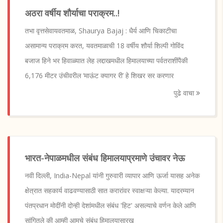
अठरा वर्षीय शौर्याचा पराक्रम..!
तभा वृत्तसेवायवतमाळ, Shaurya Bajaj : धैर्य आणि चिकाटीचा
असामान्य पराक्रम करत, यवतमाळाची 18 वर्षीय शौर्या शिल्पी गोविंद
बजाज हिने भर हिवाळ्यात लेह लद्दाखमधील हिमालयाच्या पर्वतराशींपैकी
6,176 मीटर उंचीवरील ‘माऊंट क्यागर री’ हे शिखर सर करणार
पुढे वाचा
भारत-नेपाळमधील संबंध हिमालयाप्रमाणे उंचावर नेऊ
नवी दिल्ली, India-Nepal यांनी गुरुवारी व्यापार आणि ऊर्जा यासह अनेक
क्षेत्रात सहकार्य वाढवण्यासाठी सात करारांवर स्वाक्षऱ्या केल्या. यादरम्यान
पंतप्रधान मोदींनी दोन्ही देशांमधील संबंध 'हिट' असल्याचे वर्णन केले आणि
सांगितले की आम्ही आमचे संबंध हिमालयासारख्