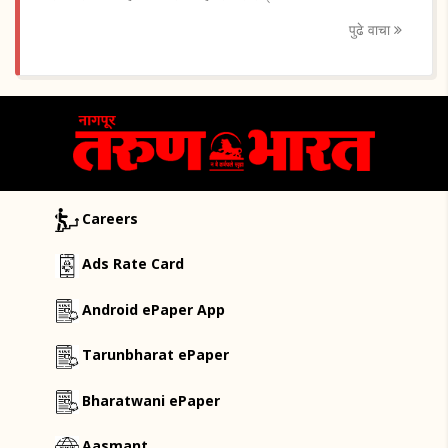
पुढे वाचा
Careers
Ads Rate Card
Android ePaper App
Tarunbharat ePaper
Bharatwani ePaper
Aasmant