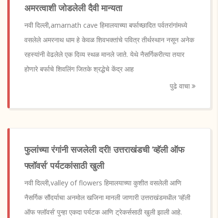
अमरत्वाशी जोडलेली दैवी मान्यता
नवी दिल्ली,amarnath cave हिमालयाच्या बर्फाच्छादित पर्वतरांगांमध्ये
वसलेले अमरनाथ धाम हे केवळ शिवभक्तांचे पवित्र तीर्थस्थान नसून अनेक
रहस्यांनी वेढलेले एक दिव्य स्थळ मानले जाते. येथे नैसर्गिकरीत्या तयार
होणारे बर्फाचे शिवलिंग जितके श्रद्धेचे केंद्र आह
पुढे वाचा
फुलांच्या रंगांनी सजलेली दरी! उत्तराखंडची ‘व्हॅली ऑफ
फ्लॉवर्स’ पर्यटकांसाठी खुली
नवी दिल्ली,valley of flowers हिमालयाच्या कुशीत वसलेली आणि
नैसर्गिक सौंदर्याचा अनमोल खजिना मानली जाणारी उत्तराखंडमधील ‘व्हॅली
ऑफ फ्लॉवर्स’ पुन्हा एकदा पर्यटक आणि ट्रेकर्ससाठी खुली झाली आहे.