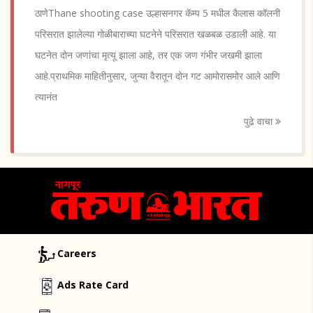
ठाणेThane shooting case उल्हासनगर कॅम्प 5 मधील कैलास कॉलनी
परिसरात झालेल्या गोळीबाराच्या घटनेने परिसरात खळबळ उडाली आहे. या
घटनेत दोन जणांचा मृत्यू झाला आहे, तर एक जण गंभीर जखमी झाला
आहे.प्राथमिक माहितीनुसार, जुन्या वैरातून दोन गट आमोरासमोर आले आणि
त्यानंत
पुढे वाचा
Careers
Ads Rate Card